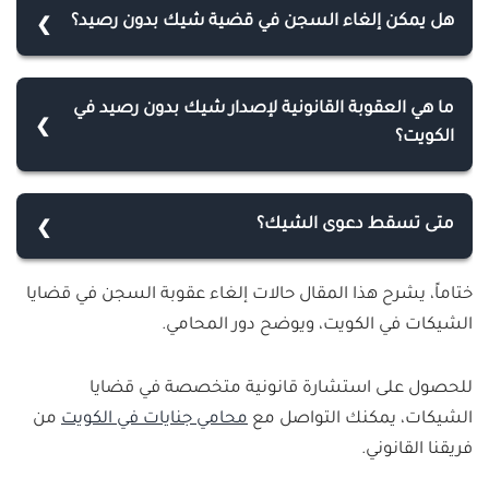
هل يمكن إلغاء السجن في قضية شيك بدون رصيد؟
نعم، يمكن إلغاء عقوبة السجن إذا قام المتهم بسداد
قيمة الشيك قبل صدور الحكم النهائي، أو إذا حصل صلح
ما هي العقوبة القانونية لإصدار شيك بدون رصيد في
أو تنازل من الطرف المتضرر، كما يمكن تقديم طلب لوقف
الكويت؟
تنفيذ الحكم إذا تم السداد بعد صدوره.
عقوبة إصدار شيك بدون رصيد بحسب المادة (237) من
قانون الجزاء الكويتي، العقوبة هي الحبس لمدة تصل إلى
متى تسقط دعوى الشيك؟
ثلاث سنوات أو غرامة لا تزيد عن 500 دينار كويتي، أو بإحدى
تسقط الدعوى في قضايا الشيكات إذا لم تُقدم الشكوى
هاتين العقوبتين.
ختاماً، يشرح هذا المقال حالات إلغاء عقوبة السجن في قضايا
خلال ستة أشهر من تاريخ علم المستفيد بعدم صرف
الشيكات في الكويت، ويوضح دور المحامي.
الشيك، أو من تاريخ رفض البنك صرفه رسميًا. وهذه مدة
تقادم جنائي منصوص عليها في القانون.
للحصول على استشارة قانونية متخصصة في قضايا
الشيكات، يمكنك التواصل مع
محامي جنايات في الكويت
من
فريقنا القانوني.