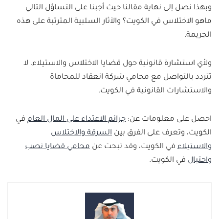
وبهذا نصل إلى نهاية مقالنا حيث أجبنا على التساؤل التالي
ومنها:
ماهو الاختلاس في الكويت؟ والآثار السلبية المترتبة على هذه
1- تدهور القيم الأخلاقية.
الجريمة.
2- عدم المساواة.
3- فقدان الثقة بين المواطنين.
ولأي استشارة قانونية حول قضايا الاختلاس والاستيلاء، لا
4- تأثير على التنمية الاقتصادية.
تتردد بالتواصل مع محامي شركة انعقاد للمحاماة
والاستشارات القانونية في الكويت.
احصل على معلومات عن:
جرائم الاعتداء على المال العام
في
الكويت، وتعرف على الفرق بين
السرقة والاختلاس
والاستيلاء
في الكويت، وقد تبحث عن
محامي قضايا نصب
واحتيال
في الكويت.