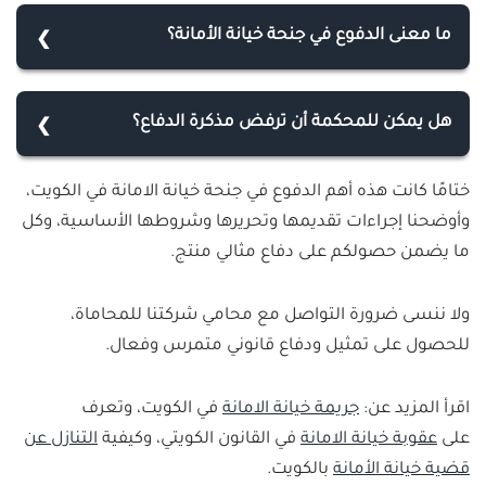
ما معنى الدفوع في جنحة خيانة الأمانة؟
الدفوع هي إجراء قانوني متمثل بوثيقة لسرد الوقائع
القانونية والحجج والبراهين التي يدفع بها محامي الخصم
هل يمكن للمحكمة أن ترفض مذكرة الدفاع؟
خلال جلسات المحاكمة، لدحض ادعاءات خصمه وطلباته
نعم، يجوز للمحكمة رفض مذكرة الدفاع لأسباب جوهرية
في جنحة خيانة الأمانة، تكون مدعومة بالأدلة والمستندات
ختامًا كانت هذه أهم الدفوع في جنحة خيانة الامانة في الكويت،
مثل خلوها من الأدلة والمستندات والمواد القانونية
والشهود والأسانيد القانونية كي تقبلها المحكمة وتعتد
وأوضحنا إجراءات تقديمها وتحريرها وشروطها الأساسية، وكل
المثبتة لأقوال جهة الدفاع، أو لأسباب شكلية مثل بطلان
بها أثناء الجلسات.
ما يضمن حصولكم على دفاع مثالي منتج.
إجراءات تقديمها للمحكمة، أو انقضاء المدة القانونية
لإيداعها إدارة كتاب المحكمة.
ولا ننسى ضرورة التواصل مع محامي شركتنا للمحاماة،
للحصول على تمثيل ودفاع قانوني متمرس وفعال.
اقرأ المزيد عن:
جريمة خيانة الامانة
في الكويت، وتعرف
على
عقوبة خيانة الامانة
في القانون الكويتي، وكيفية
التنازل عن
قضية خيانة الأمانة
بالكويت.