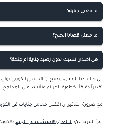
ما معنى جناية؟
تمثل الجناية جرائم خطيرة ترتكب تهدد حياة الأف
جسامتها، حيث تكون العقوبة الحبس مدة تتجاوز 
ما معنى قضايا الجنح؟
قضايا الجنح هي القضايا التي تكون العقوبة فيها 
هل اصدار الشيك بدون رصيد جناية ام جنحة؟
يعتبر إصدار الشيك بدون رصيد جنحة وفقاً للقانون 
في ختام هذا المقال، يتضح أن المشرع الكويتي يولي 
تقديراً دقيقاً لخطورة الجرائم وتأثيرها على المجتمع.
مع ضرورة التذكير أن أفضل
محامي جنايات في الكوي
اقرأ المزيد عن:
الطعن بالاستئناف في الجنح
بالكويت