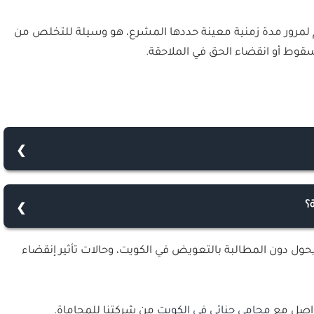
م لمرور مدة زمنية معينة حددها المشرع، هو وسيلة للتخلص من
لسقوط أو انقضاء الحق في الملاحقة.
وع الجريمة، دون اتخاذ النيابة العامة أو المحاكم المختصة،
هم، وانقضاء الدعوى الجنائية يسقط الحق في عقاب المتهم.
؟
نقضاء الدعوي الجنائية لأي سبب كان، إنما تنقضي دعوى
يحول دون المطالبة بالتعويض في الكويت، وحالات تأثير إنقضاء
يه المضرور بحدوث الضرر والجاني الذي أحدثه، وبانقضاء خمس
تواصل مع
محامي جنائي في الكويت
من شركتنا للمحاماة.