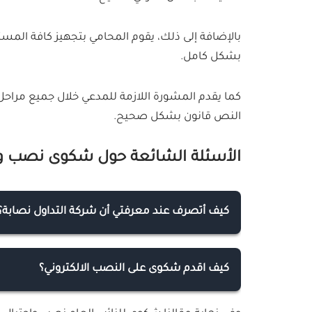
بالإضافة إلى ذلك، يقوم المحامي بتجهيز كافة المستن
بشكل كامل.
كما يقدم المشورة اللازمة للمدعي خلال جميع مراحل 
النص قانون بشكل صحيح.
الأسئلة الشائعة حول شكوى نصب وا
كيف أتصرف عند معرفتي أن شركة التداول نصابة؟
عندما تعرف أو تشك في أن شركة التداول تعتبر ن
1- تجنب التعامل مع هذه الشركة على الفور ولا تقم بإيداع الأموال أو القيام بأية عمليات تداول.
كيف اقدم شكوى على النصب الالكتروني؟
2- قم بالإبلاغ الى المؤسسات المختصة المسؤولة عن التداول والتحقيق في قضايا النصب، مثل هيئة سوق المال.
يمكنك أن تقدم بلاغ الكتروني عبر الرقم الخاص بالجرائم الال
3- حاول جمع كافة الأدلة والوثائق التي قد تثبت وجود عملية نصب من قبل هذه الشركة.