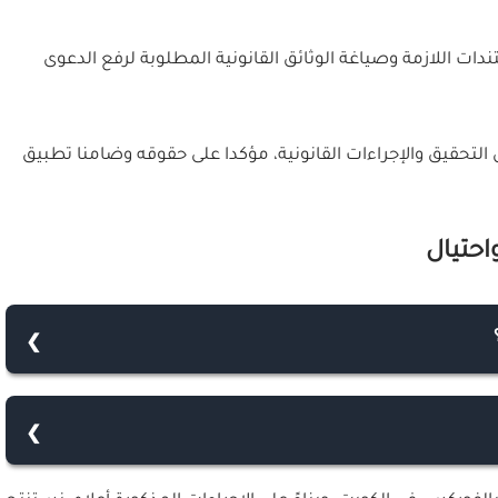
دات اللازمة وصياغة الوثائق القانونية المطلوبة لرفع الدعوى
التحقيق والإجراءات القانونية، مؤكدا على حقوقه وضامنا تطبيق
حتيال
صابة، فإليك بعض الخطوات التي يمكن اتباعها:
كترونية وهو 96597283939+