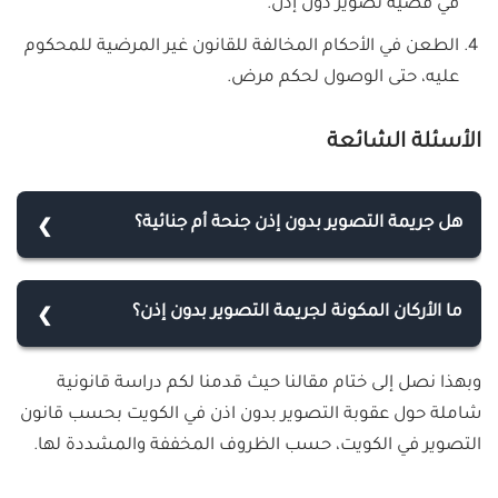
في قضية تصوير دون إذن.
الطعن في الأحكام المخالفة للقانون غير المرضية للمحكوم
عليه، حتى الوصول لحكم مرض.
الأسئلة الشائعة
هل جريمة التصوير بدون إذن جنحة أم جنائية؟
حكم من يصور شخص دون علمه هو جنحة عقوبتها لا
تتعدى الثلاث سنوات، تصبح جناية وعقوبتها تتجاوز
ما الأركان المكونة لجريمة التصوير بدون إذن؟
الحبس ثلاث سنوات، إذا اقترنت بتهديد أو ابتزاز المجني
تتحقق هذه الجريمة بالأركان التالية:
عليه لأداء أو الامتناع عن أداء عمل معين لصالح الجاني، أو
وبهذا نصل إلى ختام مقالنا حيث قدمنا لكم دراسة قانونية
1- المادي: هو كل فعل تصوير صورة أو فيديو بأية وسيلة
تم نشر وفضح الصور موضوع الجريمة.
شاملة حول عقوبة التصوير بدون اذن في الكويت بحسب قانون
تكنولوجيا، سواء نشرها وشهر بها للإساءة لصاحبها أو لا.
التصوير في الكويت، حسب الظروف المخففة والمشددة لها.
2- المعنوي: جريمة التصوير بدون إذن جريمة عمدية،
تتطلب توافر القصد الجنائي والإرادة الحرة، وانتفاء إذن