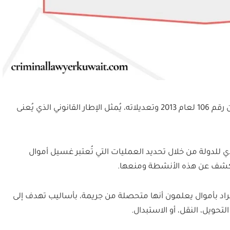
قانون غسيل الأموال في الكويت، المُعبر عنه بالقانون رقم 106 لعام 2013 وتعديلاته، يُمثل الإطار القانوني الذي يُعنى
دي للدولة من خلال تحديد العمليات التي تُعتبر غسيل أموال
 للكشف عن هذه الأنشطة ومنعها.
فراد بأموال يعلمون أنها متحصلة من جريمة، بأساليب تهدف إلى
تحويل، النقل، أو الاستبدال.