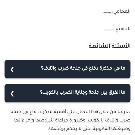
المحامي: ……..
التوقيع: ……..
الأسئلة الشائعة
ما هي مذكرة دفاع فى جنحة ضرب واتلاف؟
مذكرة دفاع في جنحة ضرب وإتلاف هي وثيقة قانونية
مفصلية تستخدم للدفاع، وتقدمها الأطراف الدفاعية أو
ما الفرق بين جنحة وجناية الضرب بالكويت؟
المحامون نيابةً عن موكليهم، لشرح وجهات نظرهم
جنحة الضرب كما نص عليها قانون الجزاء الكويتي هي التي
وحججهم وتعزيز مواقفهم القضائية في جنحة الضرب
تعرفنا من خلال هذا المقال على أهمية مذكرة دفاع فى جنحة
يعاقب مرتكبها بالحبس لمدة لا تتجاوز الثلاث سنوات،
والإتلاف.
ضرب واتلاف بالكويت، وضرورة مراعاة شروطها وإجراءاتها
بينما جناية الضرب يعاقب مرتكبها بالحبس أكثر من ذلك
وصيغتها القانونية، حتى لا يحكم برفضها.
قد تتراوح بين الخمس والعشر سنوات لجسامة الأضرار