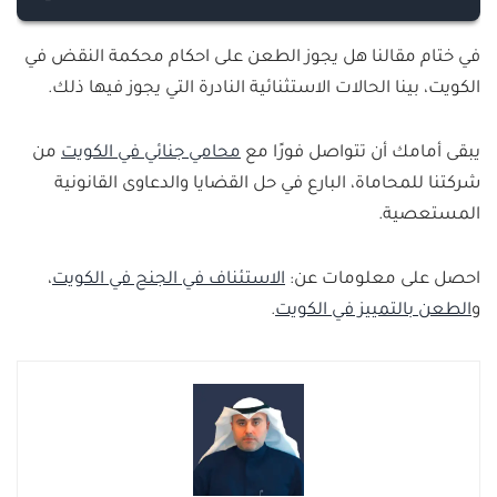
الممكن تداركها أثناء نظر الدعوى، أو أن رفض طلب
نعم، يجوز الطعن بحكم النقض مع إيقاف التنفيذ، بشرط:
النقض بني على أخطاء أجنبية خارجة عن علمها أو إرادتها.
في ختام مقالنا هل يجوز الطعن على احكام محكمة النقض في
1- إذا قدرت محكمة النقض، احتمال تغيير الحكم أو إلغائه،
الكويت، بينا الحالات الاستثنائية النادرة التي يجوز فيها ذلك.
لما يشوبه من أخطاء أو عيوب قانونية تستوجب إصدار
حكم جديد.
يبقى أمامك أن تتواصل فورًا مع
محامي جنائي في الكويت
من
2- من المجحف بحق المحكوم عليه والمسيء لعدالة
شركتنا للمحاماة، البارع في حل القضايا والدعاوى القانونية
المحكمة، تنفيذ حكم باطل بحق المتهم.
المستعصية.
احصل على معلومات عن:
الاستئناف في الجنح في الكويت
،
و
الطعن بالتمييز في الكويت
.