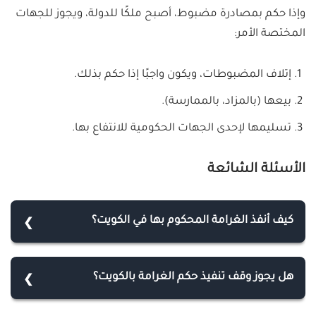
وإذا حكم بمصادرة مضبوط، أصبح ملكًا للدولة، ويجوز للجهات
المختصة الأمر:
إتلاف المضبوطات، ويكون واجبًا إذا حكم بذلك.
بيعها (بالمزاد، بالممارسة).
تسليمها لإحدى الجهات الحكومية للانتفاع بها.
الأسئلة الشائعة
كيف أنفذ الغرامة المحكوم بها في الكويت؟
يمكن للمحكوم عليهم المواطنين والمقيمين في الكويت
سداد مبالغ الغرامات المستحقة من خلال خدمة (الدفع
هل يجوز وقف تنفيذ حكم الغرامة بالكويت؟
الإلكتروني - تسديد الغرامات) من البوابة الإلكترونية لوزارة
نعم، يجوز وقف تنفيذ حكم الغرامة إذا كان قابلًا للطعن
العدل، عبر إدخال البريد الإلكتروني والرقم المدني،