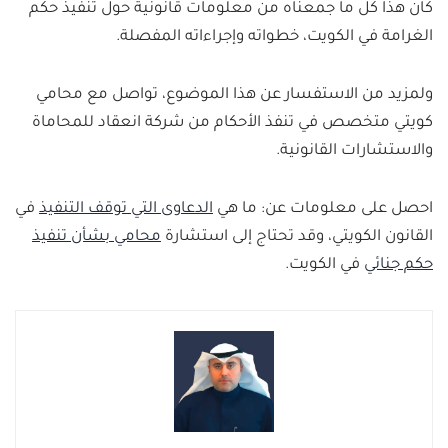
كان هذا كل ما جمعناه من معلومات قانونية حول تنفيذ حكم
(المعارضة، الاستئناف، التمييز، إعادة النظر)، لحين صدور
والحصول على نسخة من إيصال الدفع، أو التوجه إلى
الغرامة في الكويت، خطواته وإجراءاته المفصلة.
حكم بات فيها، كما يجوز للمحكمة بمقتضى سلطتها
الإدارة العامة لنيابة تنفيذ الأحكام قسم الغرامات.
التقديرية، تأجيلها أو تقسيطها بطلب من المحكوم عليه.
ولمزيد من الاستفسار عن هذا الموضوع، تواصل مع محامي
كويتي متخصص في تنفذ الأحكام من شركة انعقاد للمحاماة
والاستشارات القانونية.
احصل على معلومات عن: ما هي
الدعاوى التي توقف التنفيذ
في
القانون الكويتي، وقد تحتاج إلى استشارة
محامي بشأن تنفيذ
حكم جنائي
في الكويت.