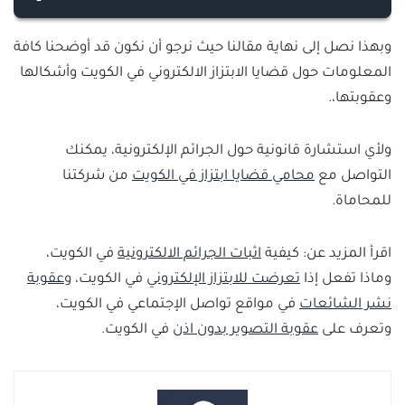
على اتخاذ الإجراءات القانونية اللازمة.
يمكنك تقديم بلاغ ابتزاز الكتروني في الكويت من خلال رقم
وبهذا نصل إلى نهاية مقالنا حيث نرجو أن نكون قد أوضحنا كافة
مكافحة الجرائم الإلكترونية 96597283939.
المعلومات حول قضايا الابتزاز الالكتروني في الكويت وأشكالها
وعقوبتها،.
ولأي استشارة قانونية حول الجرائم الإلكترونية، يمكنك
التواصل مع
محامي قضايا ابتزاز في الكويت
من شركتنا
للمحاماة.
اقرأ المزيد عن: كيفية
اثبات الجرائم الالكترونية
في الكويت،
وماذا تفعل إذا
تعرضت للابتزاز الإلكتروني
في الكويت، و
عقوبة
نشر الشائعات
في مواقع تواصل الإجتماعي في الكويت،
وتعرف على
عقوبة التصوير بدون اذن
في الكويت.